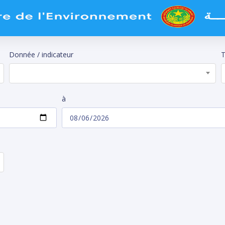
Donnée / indicateur
T
à