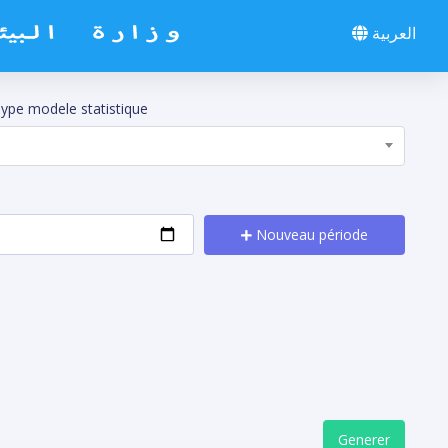
العربية
ype modele statistique
Nouveau période
Generer