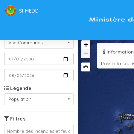
SI-MEDD
Niveau sélectionné
0
Vue Communes
+
Informatio
−
Passer la souri
Légende
Population
Filtres