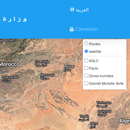
العربية
ité
Connexion
Routes
satellite
AGLC
Parcs
Zones humides
Grande Muraille Verte