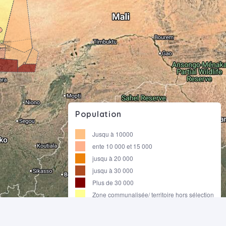
Population
Jusqu à 10000
ente 10 000 et 15 000
jusqu à 20 000
jusqu à 30 000
Plus de 30 000
Zone communalisée/ territoire hors sélection
Nbr Communes :
219